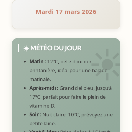
Mardi 17 mars 2026
☀️ MÉTÉO DU JOUR
Matin :
12°C, belle douceur
printanière, idéal pour une balade
matinale.
Après-midi :
Grand ciel bleu, jusqu’à
17°C, parfait pour faire le plein de
vitamine D.
Soir :
Nuit claire, 10°C, prévoyez une
petite laine.