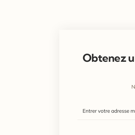
Obtenez un
N