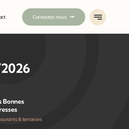
act
Contactez nous
/2026
s Bonnes
resses
aurants & terrasses