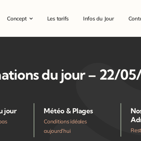
Concept
Les tarifs
Infos du Jour
Cont
ations du jour – 22/05
 jour
Météo & Plages
No
Ad
pas
Conditions idéales
Rest
aujourd’hui