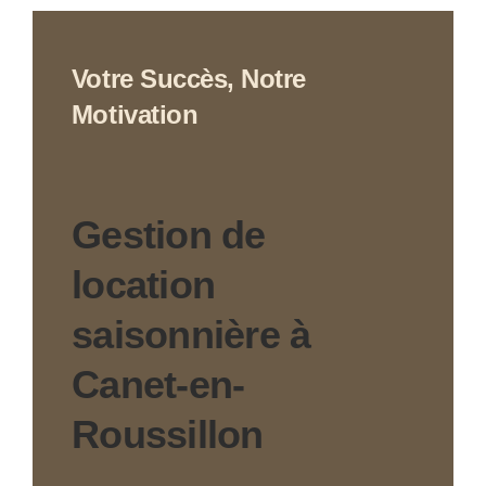
Votre Succès,
Notre
Motivation
Gestion de
location
saisonnière à
Canet-en-
Roussillon